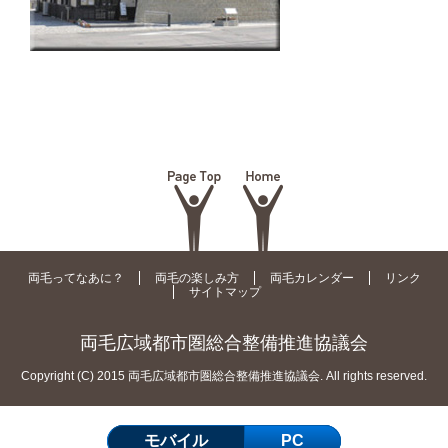
両毛ってなあに？
両毛の楽しみ方
両毛カレンダー
リンク
サイトマップ
両毛広域都市圏総合整備推進協議会
Copyright (C) 2015 両毛広域都市圏総合整備推進協議会. All rights reserved.
モバイル
PC