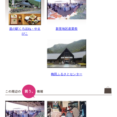
道の駅くろほね・やま
新里地区産業祭
びこ
梅田ふるさとセンター