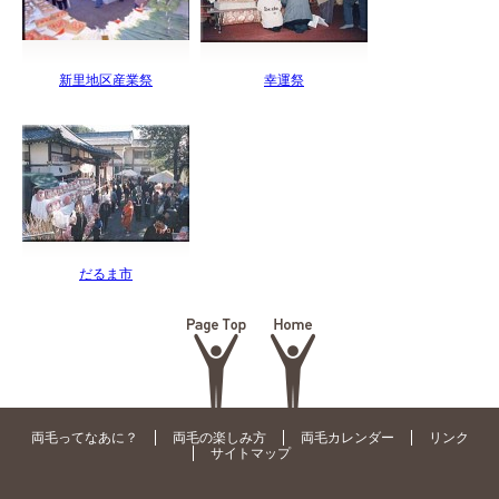
新里地区産業祭
幸運祭
だるま市
両毛ってなあに？
両毛の楽しみ方
両毛カレンダー
リンク
サイトマップ