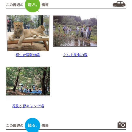
桐生が岡動物園
ぐんま昆虫の森
花見ヶ原キャンプ場