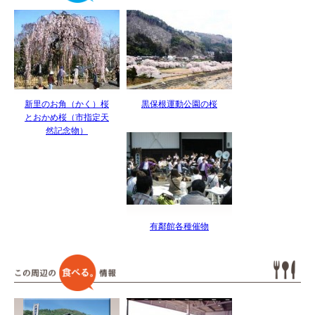
新里のお角（かく）桜
黒保根運動公園の桜
とおかめ桜（市指定天
然記念物）
有鄰館各種催物