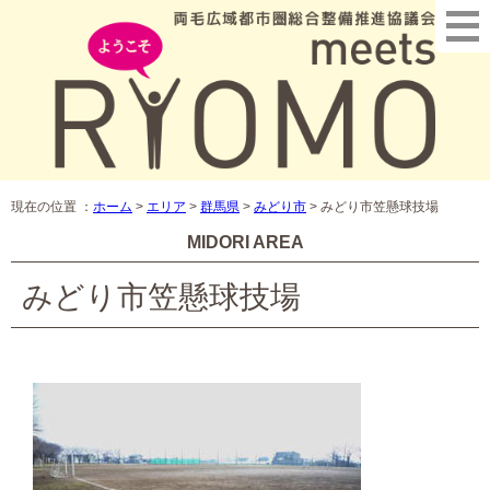
現在の位置 ：
ホーム
>
エリア
>
群馬県
>
みどり市
>
みどり市笠懸球技場
MIDORI AREA
みどり市笠懸球技場