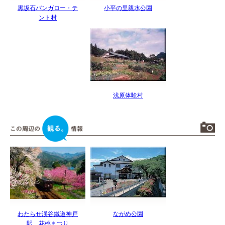
黒坂石バンガロー・テ
小平の里親水公園
ント村
浅原体験村
わたらせ渓谷鐵道神戸
ながめ公園
駅 花桃まつり