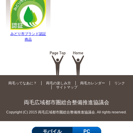
みどり市ブランド認証
商品
両毛ってなあに？
両毛の楽しみ方
両毛カレンダー
リンク
サイトマップ
両毛広域都市圏総合整備推進協議会
Copyright (C) 2015 両毛広域都市圏総合整備推進協議会. All rights reserved.
モバイル
PC