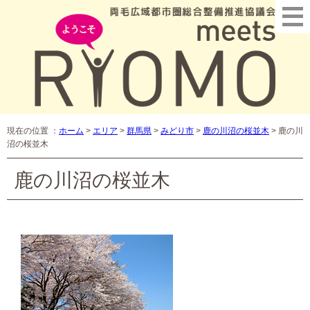
現在の位置 ：
ホーム
>
エリア
>
群馬県
>
みどり市
>
鹿の川沼の桜並木
>
鹿の川
沼の桜並木
鹿の川沼の桜並木