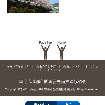
両毛ってなあに？
両毛の楽しみ方
両毛カレンダー
リンク
サイトマップ
両毛広域都市圏総合整備推進協議会
Copyright (C) 2015 両毛広域都市圏総合整備推進協議会. All rights reserved.
モバイル
PC