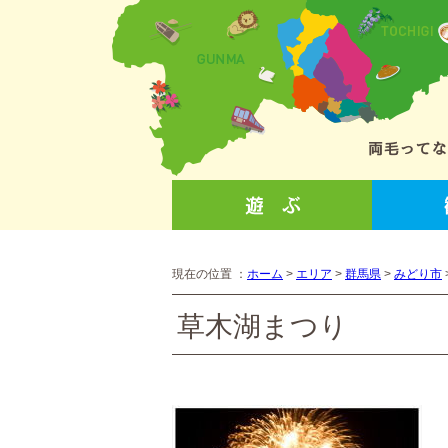
現在の位置 ：
ホーム
>
エリア
>
群馬県
>
みどり市
草木湖まつり