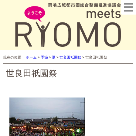
現在の位置 ：
ホーム
>
季節
>
夏
>
世良田祇園祭
>
世良田祇園祭
世良田祇園祭