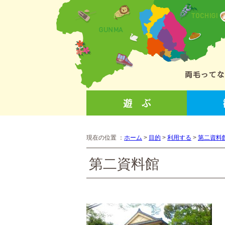
現在の位置 ：
ホーム
>
目的
>
利用する
>
第二資料
第二資料館