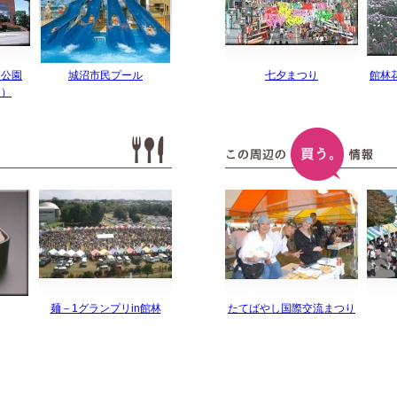
辺公園
城沼市民プール
七夕まつり
館林
園）
麺－1グランプリin館林
たてばやし国際交流まつり