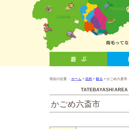
現在の位置 ：
ホーム
>
目的
>
観る
>
かごめ六斎市
TATEBAYASHI AREA
かごめ六斎市