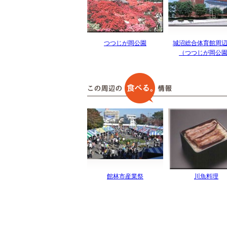
つつじが岡公園
城沼総合体育館周
（つつじが岡公
館林市産業祭
川魚料理