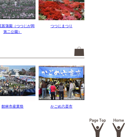
花菖蒲園（つつじが岡
つつじまつり
第二公園）
館林市産業祭
かごめ六斎市