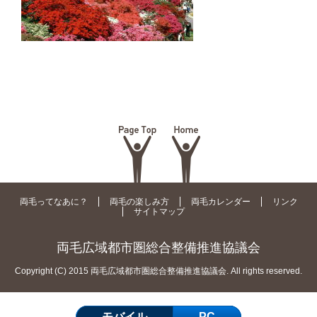
両毛ってなあに？
両毛の楽しみ方
両毛カレンダー
リンク
サイトマップ
両毛広域都市圏総合整備推進協議会
Copyright (C) 2015 両毛広域都市圏総合整備推進協議会. All rights reserved.