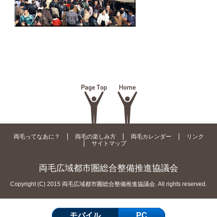
両毛ってなあに？
両毛の楽しみ方
両毛カレンダー
リンク
サイトマップ
両毛広域都市圏総合整備推進協議会
Copyright (C) 2015 両毛広域都市圏総合整備推進協議会. All rights reserved.
モバイル
PC