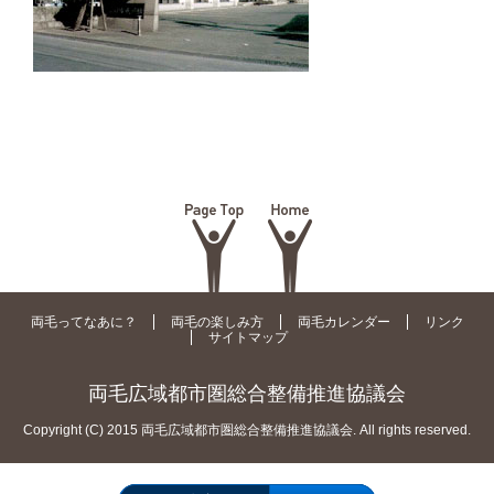
両毛ってなあに？
両毛の楽しみ方
両毛カレンダー
リンク
サイトマップ
両毛広域都市圏総合整備推進協議会
Copyright (C) 2015 両毛広域都市圏総合整備推進協議会. All rights reserved.