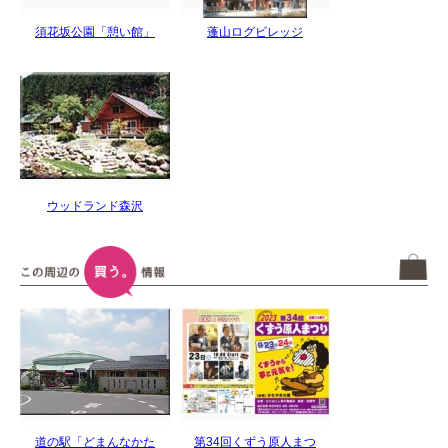
須花坂公園「憩い館」
蓬山ログビレッジ
ウッドランド森沢
道の駅「どまんなかた
第34回くずう原人まつ