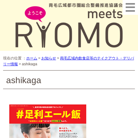
現在の位置 ：
ホーム
>
お知らせ
>
両毛広域内飲食店等のテイクアウト・デリバ
リー情報
>
ashikaga
ashikaga