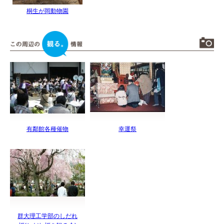
桐生が岡動物園
有鄰館各種催物
幸運祭
群大理工学部のしだれ