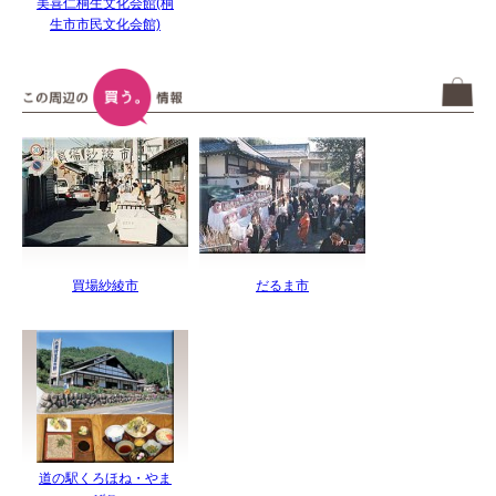
美喜仁桐生文化会館(桐
生市市民文化会館)
買場紗綾市
だるま市
道の駅くろほね・やま