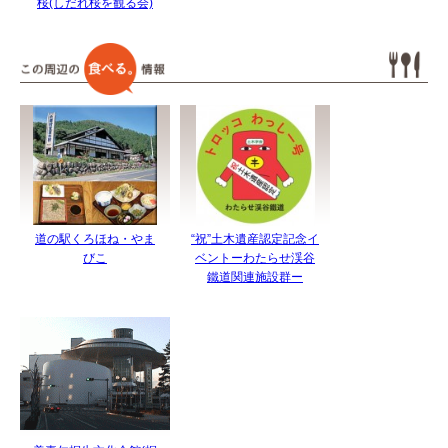
桜(しだれ桜を観る会)
道の駅くろほね・やま
“祝”土木遺産認定記念イ
びこ
ベントーわたらせ渓谷
鐵道関連施設群ー