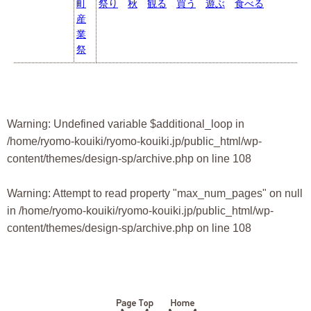
町
祭り
秋
観る
買う
遊ぶ
食べる
産
業
祭
Warning
: Undefined variable $additional_loop in
/home/ryomo-kouiki/ryomo-kouiki.jp/public_html/wp-
content/themes/design-sp/archive.php
on line
108
Warning
: Attempt to read property "max_num_pages" on null
in
/home/ryomo-kouiki/ryomo-kouiki.jp/public_html/wp-
content/themes/design-sp/archive.php
on line
108