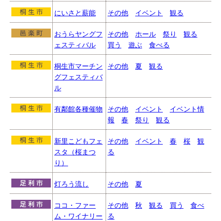
にいさと薪能
その他
イベント
観る
おうらヤングフ
その他
ホール
祭り
観る
ェスティバル
買う
遊ぶ
食べる
桐生市マーチン
その他
夏
観る
グフェスティバ
ル
有鄰館各種催物
その他
イベント
イベント情
報
春
祭り
観る
新里こどもフェ
その他
イベント
春
桜
観
スタ（桜まつ
る
り）
灯ろう流し
その他
夏
ココ・ファー
その他
秋
観る
買う
食べ
ム・ワイナリー
る