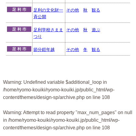
足利の文化財一
その他
秋
観る
斉公開
足利学校さまま
その他
秋
遊ぶ
つり
節分鎧年越
その他
冬
観る
Warning
: Undefined variable $additional_loop in
/home/ryomo-kouiki/ryomo-kouiki.jp/public_html/wp-
content/themes/design-sp/archive.php
on line
108
Warning
: Attempt to read property "max_num_pages" on null
in
/home/ryomo-kouiki/ryomo-kouiki.jp/public_html/wp-
content/themes/design-sp/archive.php
on line
108