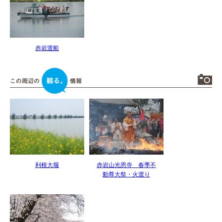
赤岩渡船
利根大堰
赤岩山光恩寺 春季不
動尊大祭・火渡り