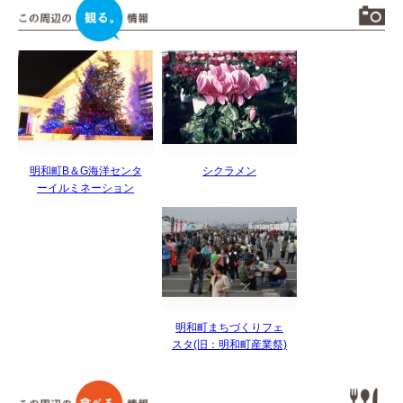
明和町B＆G海洋センタ
シクラメン
ーイルミネーション
明和町まちづくりフェ
スタ(旧：明和町産業祭)