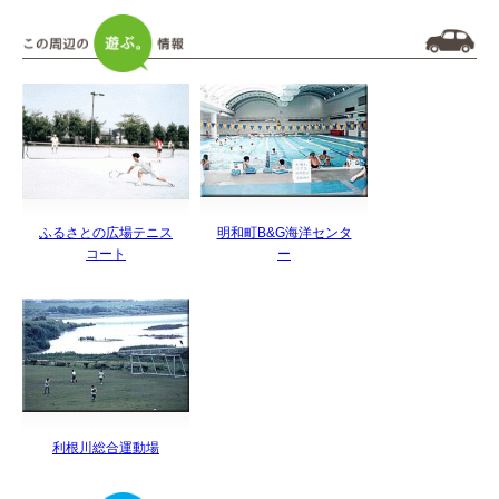
ふるさとの広場テニス
明和町B&G海洋センタ
コート
ー
利根川総合運動場