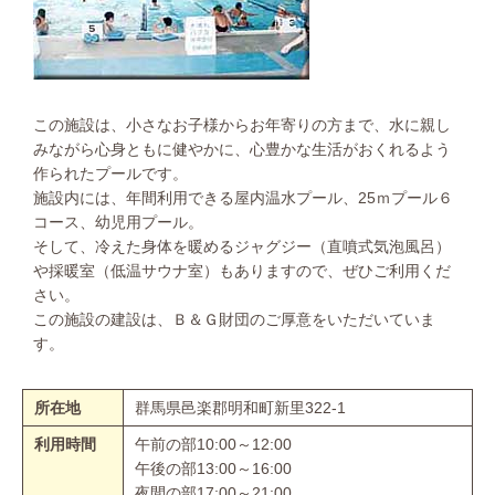
この施設は、小さなお子様からお年寄りの方まで、水に親し
みながら心身ともに健やかに、心豊かな生活がおくれるよう
作られたプールです。
施設内には、年間利用できる屋内温水プール、25ｍプール６
コース、幼児用プール。
そして、冷えた身体を暖めるジャグジー（直噴式気泡風呂）
や採暖室（低温サウナ室）もありますので、ぜひご利用くだ
さい。
この施設の建設は、Ｂ＆Ｇ財団のご厚意をいただいていま
す。
所在地
群馬県邑楽郡明和町新里322-1
利用時間
午前の部10:00～12:00
午後の部13:00～16:00
夜間の部17:00～21:00