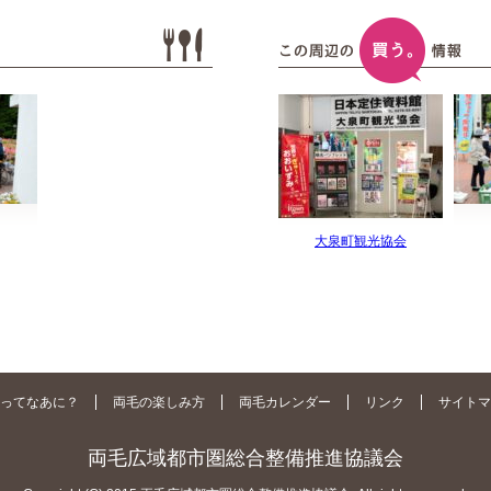
大泉町観光協会
ってなあに？
両毛の楽しみ方
両毛カレンダー
リンク
サイトマ
両毛広域都市圏総合整備推進協議会