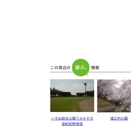
いずみ総合公園ワカキヤ大
城之内公園
泉町民野球場